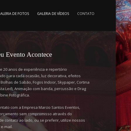
ALERIA DE FOTOS
GALERIA DE VÍDEOS
CONTATO
eu Evento Acontece
 20 anos de experiência e repertório
do para cada ocasião, luz decorativa, efeitos
 Bolhas de Sabão, Fogos Indoor, Skypaper, Cortina
ista Led), Animação com banda, percussão e Drag
bine Fotográfica.
ontato com a Empresa Marcio Santos Eventos,
m orçamento sem compromisso através do
de contato ao lado, ou se preferir, utilize nossos
 e-mail.