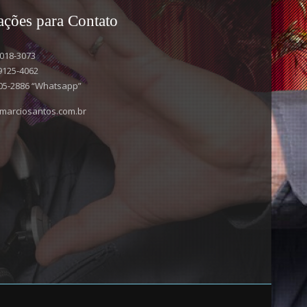
ações para Contato
3018-3073
 9125-4062
8805-2886 “Whatsapp”
marciosantos.com.br